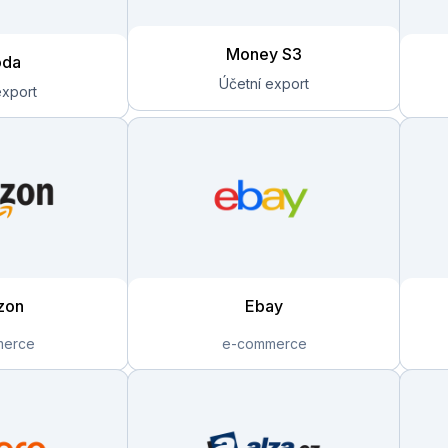
Money S3
oda
zon
Ebay