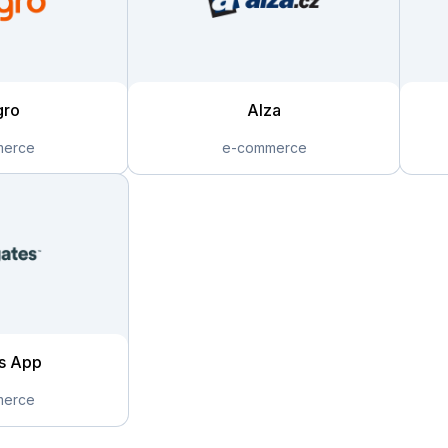
gro
Alza
s App