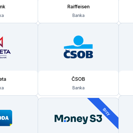
nk
Raiffeisen
eta
ČSOB
Brzy