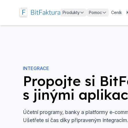
Produkty
Pomoc
Ceník
INTEGRACE
Propojte si Bit
s jinými aplika
Účetní programy, banky a platformy e-com
Ušetřete si čas díky připraveným integracím