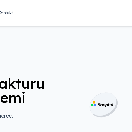
Kontakt
Fakturu
cemi
merce.
.