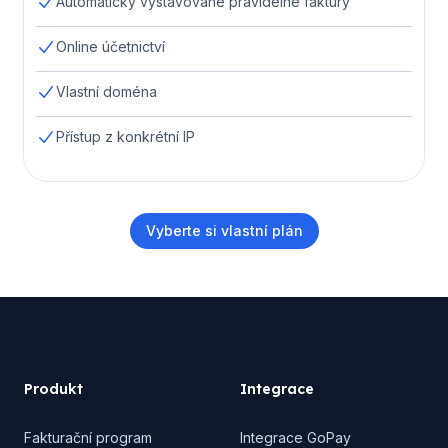
Automaticky vystavované pravidelné faktury
Online účetnictví
Vlastní doména
Přístup z konkrétní IP
Vyberte si vlastní plán
Footer
Produkt
Integrace
Fakturační program
Integrace GoPay