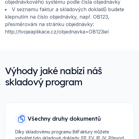
objednávkového systému podle čísla objednávky
V seznamu faktur a skladových dokladů budete
klepnutím na číslo objednávky, např. OB123,
přesměrováni na stránku objednávky:
http://tvojeaplikace.cz/objednavka=OB123iel
Výhody jaké nabízí náš
skladový program
Všechny druhy dokumentů
Díky skladovému programu BitFaktury můžete
vytvářet tyto skladové doklady: EP, EV, IP, IV, Převod