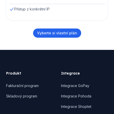
Přístup z konkrétní IP
Vyberte si vlastní plán
Footer
Produkt
Integrace
Fakturační program
Integrace GoPay
Skladový program
Integrace Pohoda
Integrace Shoptet